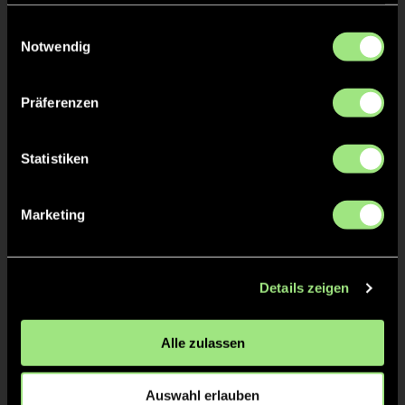
haben oder die sie im Rahmen Ihrer Nutzung der Dienste
gesammelt haben.
Einwilligungsauswahl
Notwendig
Präferenzen
Paul
Oskar
Statistiken
F.
M.
Marketing
Details zeigen
Alle zulassen
Chiming
L.
Auswahl erlauben