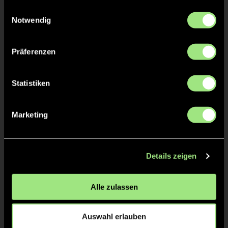
gesammelt haben.
Einwilligungsauswahl
Notwendig
Präferenzen
Louisa
Statistiken
M.
Staff
Marketing
Details zeigen
Alle zulassen
Auswahl erlauben