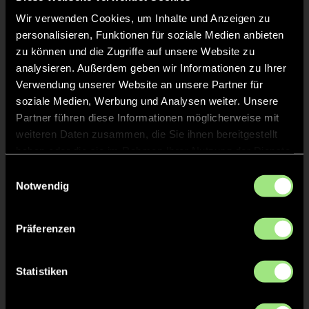
Wir verwenden Cookies, um Inhalte und Anzeigen zu
personalisieren, Funktionen für soziale Medien anbieten
zu können und die Zugriffe auf unsere Website zu
analysieren. Außerdem geben wir Informationen zu Ihrer
Verwendung unserer Website an unsere Partner für
soziale Medien, Werbung und Analysen weiter. Unsere
Amalia
Romi
Partner führen diese Informationen möglicherweise mit
S.
V.
weiteren Daten zusammen, die Sie ihnen bereitgestellt
haben oder die sie im Rahmen Ihrer Nutzung der Dienste
gesammelt haben.
Einwilligungsauswahl
Notwendig
Präferenzen
Charlotte
Angelina
Statistiken
U.
N.