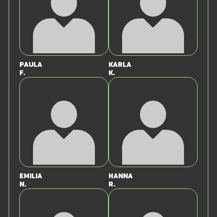
Paula
Karla
F.
K.
Emilia
Hanna
N.
R.