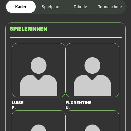
Kader
Spielplan
Tabelle
Tormaschine
SPIELERINNEN
Luise
Florentine
P.
U.