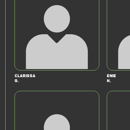
Clarissa
Enie
G.
H.