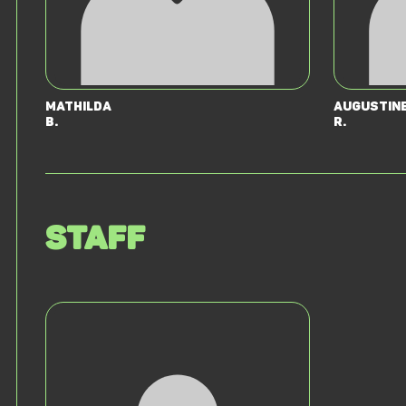
Mathilda
Augustin
B.
R.
Staff