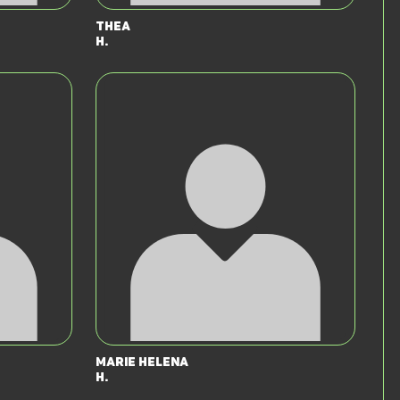
Thea
H.
Marie Helena
H.