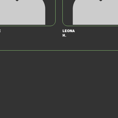
e
Leona
H.