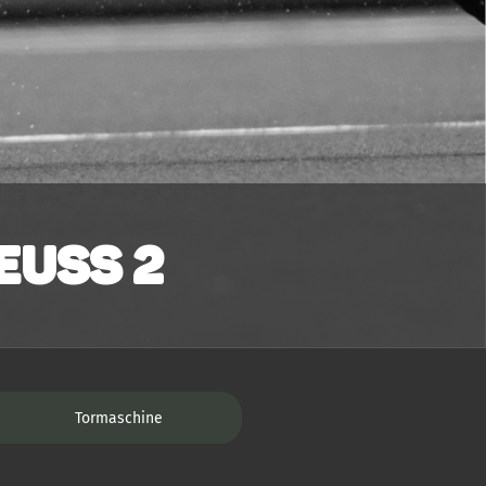
euss 2
Tormaschine