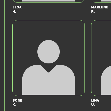
Elsa
Marlene
H.
R.
Sofie
Lina
K.
U.