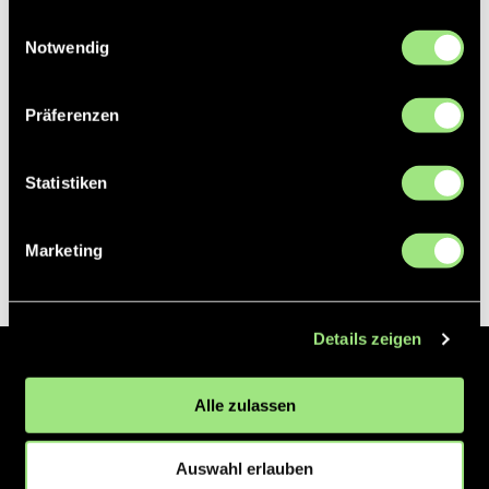
gesammelt haben.
Einwilligungsauswahl
Notwendig
Präferenzen
Statistiken
Marketing
Details zeigen
Der Hockeyliga e.V. ist verantwortlich für die Organisation und
Alle zulassen
Vermarktung der 1. und 2. Hockey-Bundesligen auf dem Feld und in
der Halle. Insgesamt sind über 60 Vereine unter dem Dach der
Hockeyliga organisiert, sowohl im Herren als auch im Damen
Auswahl erlauben
Bereich.