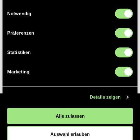
gesammelt haben.
Einwilligungsauswahl
Notwendig
Präferenzen
Statistiken
Marketing
Details zeigen
Der Hockeyliga e.V. ist verantwortlich für die Organisation und
Alle zulassen
Vermarktung der 1. und 2. Hockey-Bundesligen auf dem Feld und in
der Halle. Insgesamt sind über 60 Vereine unter dem Dach der
Hockeyliga organisiert, sowohl im Herren als auch im Damen
Auswahl erlauben
Bereich.