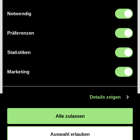
gesammelt haben.
Einwilligungsauswahl
Notwendig
Präferenzen
Statistiken
Marketing
Details zeigen
Der Hockeyliga e.V. ist verantwortlich für die Organisation und
Alle zulassen
Vermarktung der 1. und 2. Hockey-Bundesligen auf dem Feld und in
der Halle. Insgesamt sind über 60 Vereine unter dem Dach der
Hockeyliga organisiert, sowohl im Herren als auch im Damen
Auswahl erlauben
Bereich.