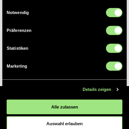
gesammelt haben.
Einwilligungsauswahl
Notwendig
Präferenzen
Statistiken
Marketing
Details zeigen
Der Hockeyliga e.V. ist verantwortlich für die Organisation und
Alle zulassen
Vermarktung der 1. und 2. Hockey-Bundesligen auf dem Feld und in
der Halle. Insgesamt sind über 60 Vereine unter dem Dach der
Hockeyliga organisiert, sowohl im Herren als auch im Damen
Auswahl erlauben
Bereich.