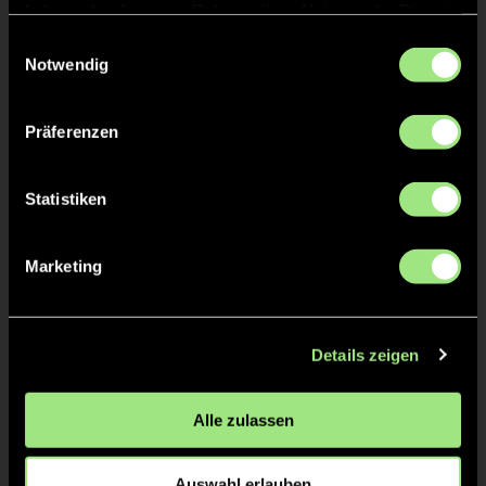
haben oder die sie im Rahmen Ihrer Nutzung der Dienste
gesammelt haben.
Einwilligungsauswahl
Notwendig
Präferenzen
Statistiken
Nikolas
Slim
v.
H.
Marketing
Details zeigen
Alle zulassen
Louk
L.
Auswahl erlauben