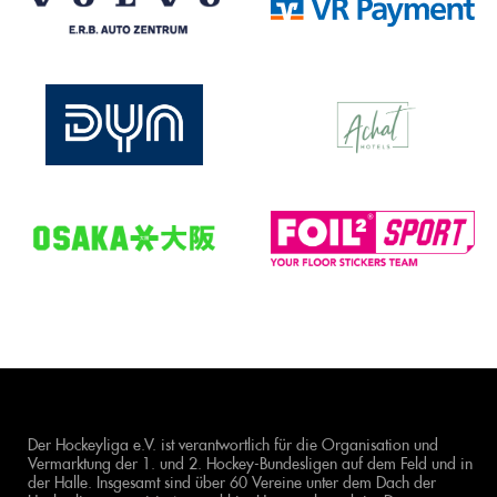
Der Hockeyliga e.V. ist verantwortlich für die Organisation und
Vermarktung der 1. und 2. Hockey-Bundesligen auf dem Feld und in
der Halle. Insgesamt sind über 60 Vereine unter dem Dach der