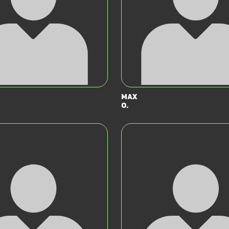
Max
O.