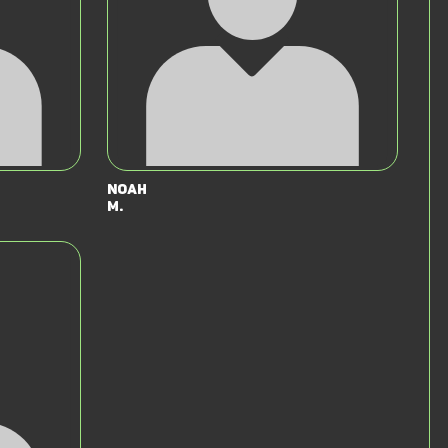
Noah
M.