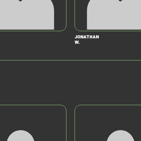
Jonathan
W.