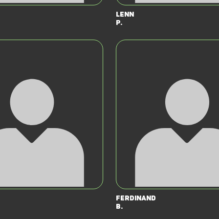
Lenn
P.
Ferdinand
B.