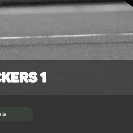
kers 1
elle