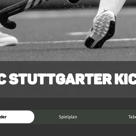
C Stuttgarter Kic
der
Spielplan
Tab