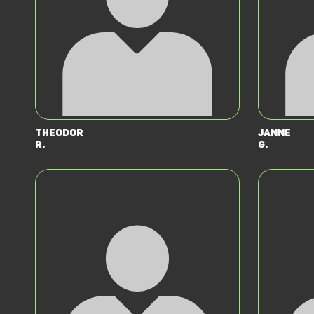
Theodor
Janne
R.
G.