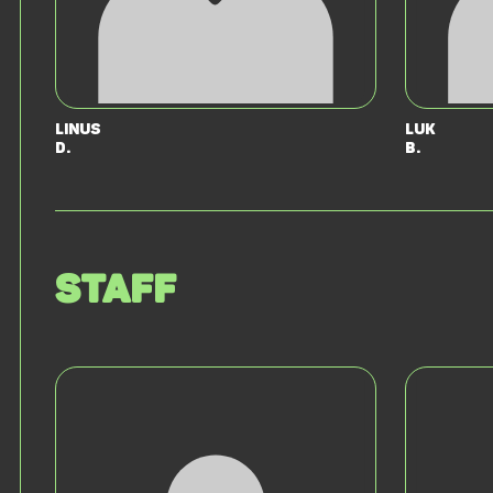
Linus
Luk
D.
B.
Staff