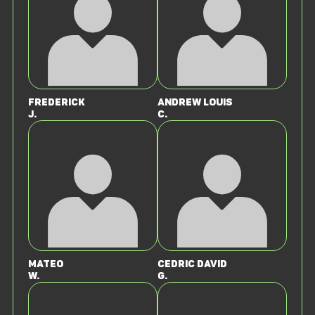
Frederick
Andrew Louis
J.
C.
Mateo
Cedric David
W.
G.