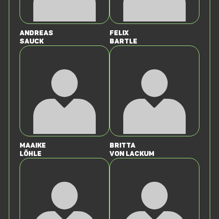
Andreas
Felix
Sauck
Bartle
Maaike
Britta
Löhle
von Lackum