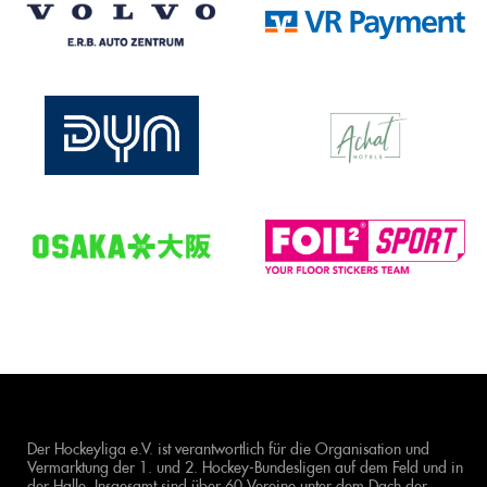
Der Hockeyliga e.V. ist verantwortlich für die Organisation und
Vermarktung der 1. und 2. Hockey-Bundesligen auf dem Feld und in
der Halle. Insgesamt sind über 60 Vereine unter dem Dach der