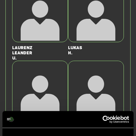
Laurenz
Lukas
Leander
H.
U.
Toni Erik
Kimi
B.
S.