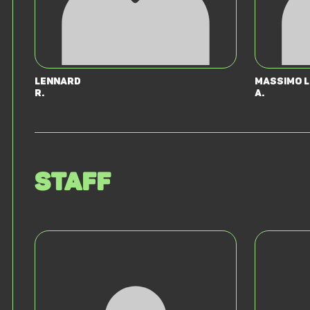
Lennard
Massimo 
R.
A.
Staff