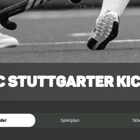
C Stuttgarter Kic
der
Spielplan
Tab