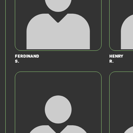
Ferdinand
Henry
S.
R.