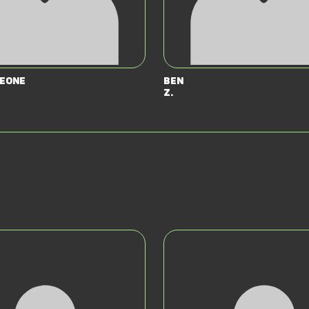
Leone
Ben
Z.