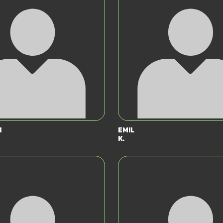
n
Emil
K.