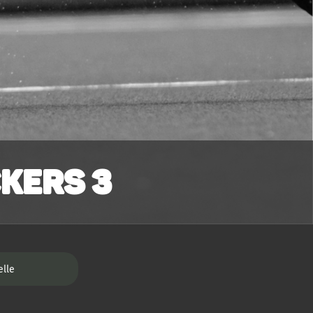
kers 3
elle