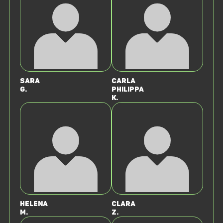
Sara
Carla
G.
Philippa
K.
Helena
Clara
M.
Z.