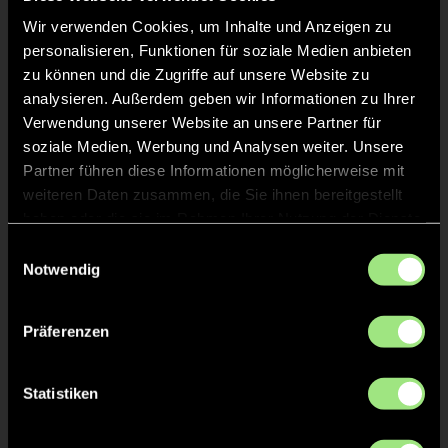
Wir verwenden Cookies, um Inhalte und Anzeigen zu
personalisieren, Funktionen für soziale Medien anbieten
zu können und die Zugriffe auf unsere Website zu
analysieren. Außerdem geben wir Informationen zu Ihrer
Verwendung unserer Website an unsere Partner für
soziale Medien, Werbung und Analysen weiter. Unsere
Annika
Sophie
Partner führen diese Informationen möglicherweise mit
B.
V.
weiteren Daten zusammen, die Sie ihnen bereitgestellt
haben oder die sie im Rahmen Ihrer Nutzung der Dienste
gesammelt haben.
Einwilligungsauswahl
Notwendig
Präferenzen
Lara
Soraya
Statistiken
B.
T.