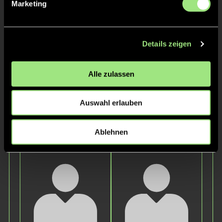
Staff
Marketing
Details zeigen
Alle zulassen
Auswahl erlauben
Helge
Claire
Ablehnen
Kerber
Boedeker