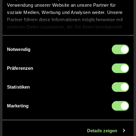
Verwendung unserer Website an unsere Partner für
soziale Medien, Werbung und Analysen weiter. Unsere
Partner führen diese Informationen möglicherweise mit
weiteren Daten zusammen, die Sie ihnen bereitgestellt
haben oder die sie im Rahmen Ihrer Nutzung der Dienste
gesammelt haben.
Einwilligungsauswahl
Jye
Marcel
Notwendig
Clark
Jost
Präferenzen
Statistiken
Marketing
Emilio
Giuliano
Rapino
Details zeigen