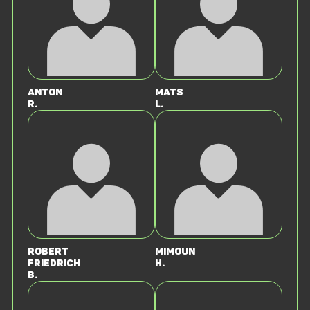
Anton
Mats
R.
L.
Robert
Mimoun
Friedrich
H.
B.