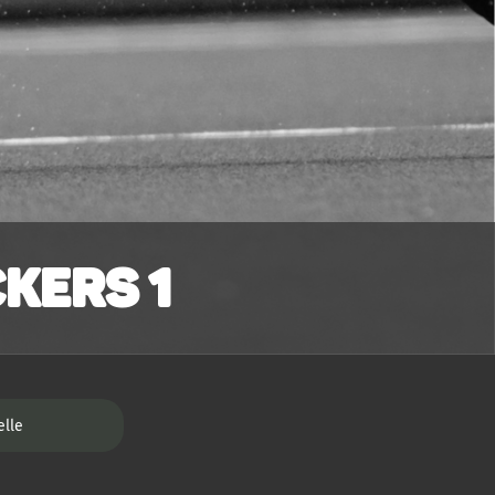
kers 1
elle