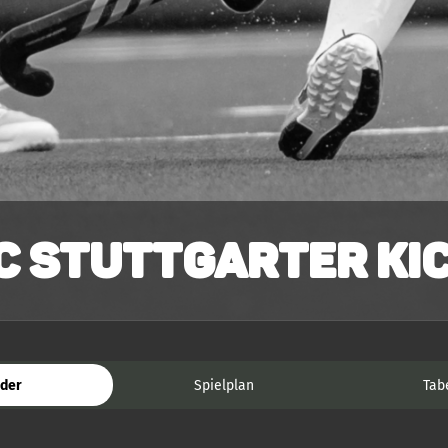
C Stuttgarter Kic
der
Spielplan
Tab