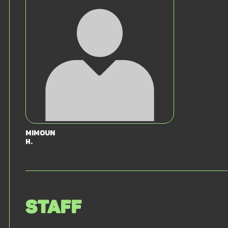
Mimoun
H.
Staff