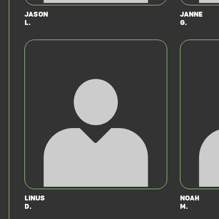
Jason
Janne
L.
G.
Linus
Noah
D.
M.