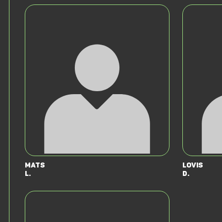
Mats
Lovis
L.
D.