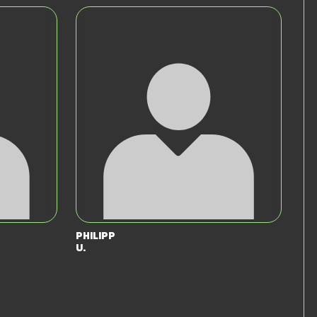
Philipp
U.