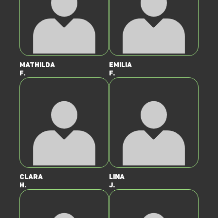
Mathilda
Emilia
F.
F.
Clara
Lina
H.
J.