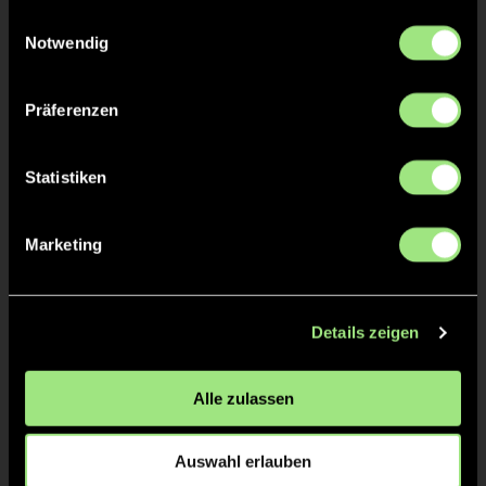
gesammelt haben.
Einwilligungsauswahl
Notwendig
Präferenzen
Charlotte
Esther
Statistiken
B.
K.
Staff
Marketing
Details zeigen
Alle zulassen
Auswahl erlauben