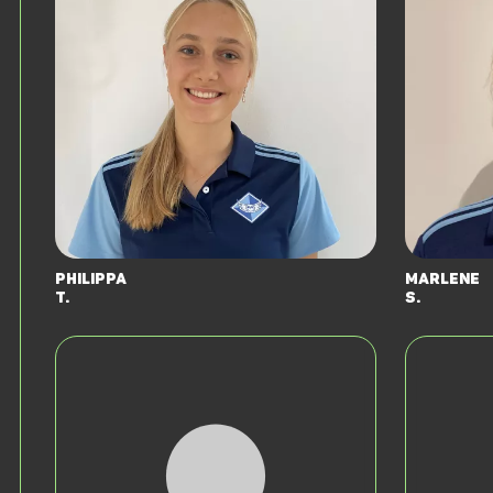
Philippa
Marlene
T.
S.