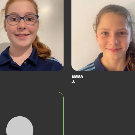
Ebba
J.