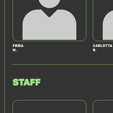
Frida
Carlotta
M.
R.
Staff