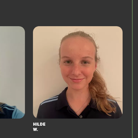
Hilde
W.