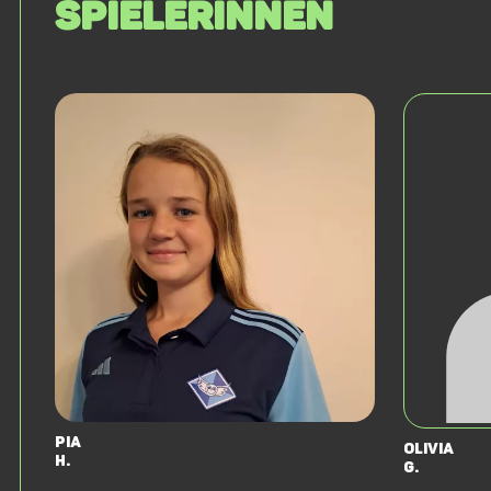
SPIELERINNEN
Pia
Olivia
H.
G.