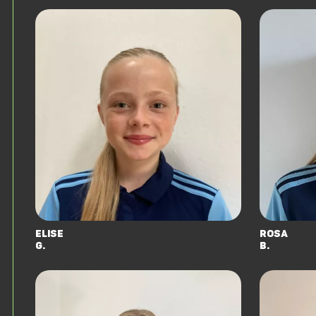
Elise
Rosa
G.
B.