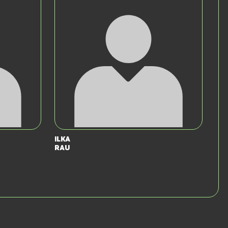
Ilka
Rau