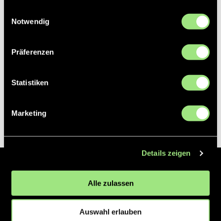
gesammelt haben.
Einwilligungsauswahl
Notwendig
Präferenzen
Statistiken
Marketing
Details zeigen
Der Hockeyliga e.V. ist verantwortlich für die Organisation und
Alle zulassen
Vermarktung der 1. und 2. Hockey-Bundesligen auf dem Feld und in
der Halle. Insgesamt sind über 60 Vereine unter dem Dach der
Hockeyliga organisiert, sowohl im Herren als auch im Damen
Auswahl erlauben
Bereich.