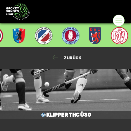
Zurück
Klipper THC Ü30