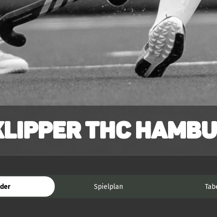
Klipper THC Hambu
der
Spielplan
Tab