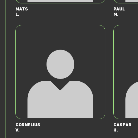
Mats
Paul
L.
M.
Cornelius
Caspar
V.
H.