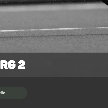
rg 2
elle