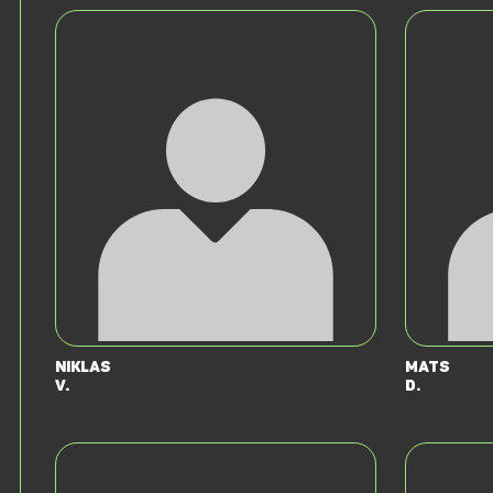
Niklas
Mats
V.
D.