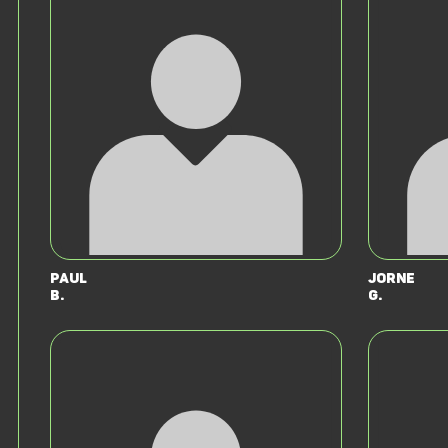
Paul
Jorne
B.
G.