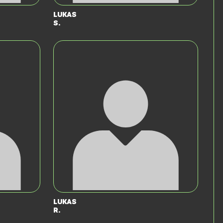
Lukas
S.
Lukas
R.