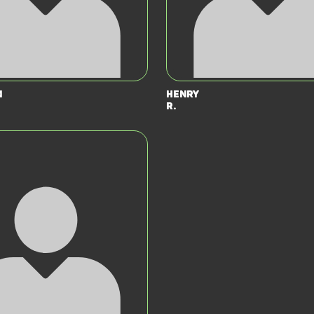
n
Henry
R.