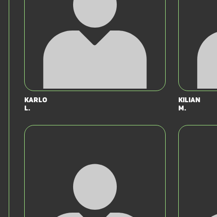
Karlo
Kilian
L.
M.