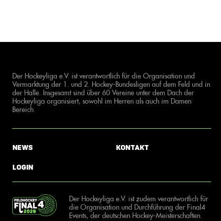
Der Hockeyliga e.V. ist verantwortlich für die Organisation und
Vermarktung der 1. und 2. Hockey-Bundesligen auf dem Feld und in
der Halle. Insgesamt sind über 60 Vereine unter dem Dach der
Hockeyliga organisiert, sowohl im Herren als auch im Damen
Bereich.
News
Kontakt
Login
Der Hockeyliga e.V. ist zudem verantwortlich für
die Organisation und Durchführung der Final4
Events, der deutschen Hockey-Meisterschaften.