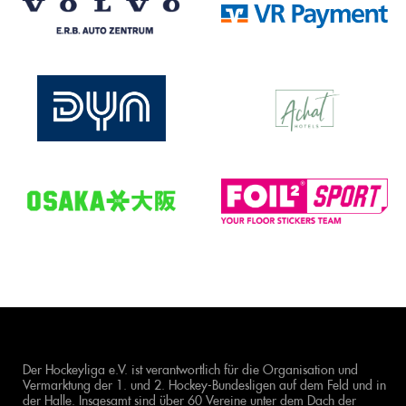
Der Hockeyliga e.V. ist verantwortlich für die Organisation und
Vermarktung der 1. und 2. Hockey-Bundesligen auf dem Feld und in
der Halle. Insgesamt sind über 60 Vereine unter dem Dach der