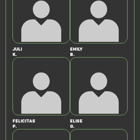
Juli
Emily
K.
B.
Felicitas
Elise
P.
G.