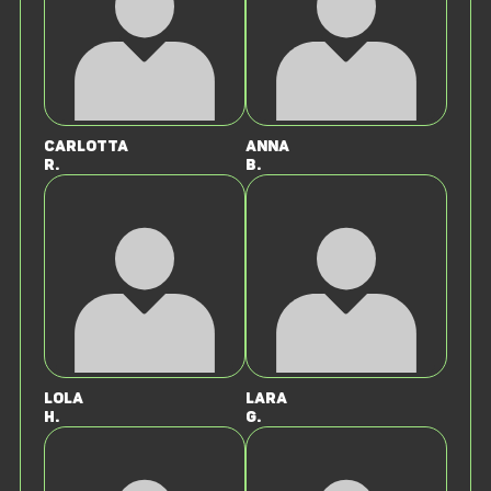
Carlotta
Anna
R.
B.
Lola
Lara
H.
G.