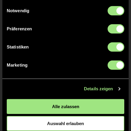
gesammelt haben.
Einwilligungsauswahl
Notwendig
Präferenzen
Statistiken
Marketing
Carolin
Peter
Zindler
Krüger
Details zeigen
Alle zulassen
Auswahl erlauben