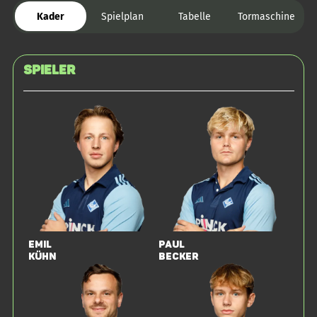
Kader
Spielplan
Tabelle
Tormaschine
Spieler
Emil
Paul
Kühn
Becker