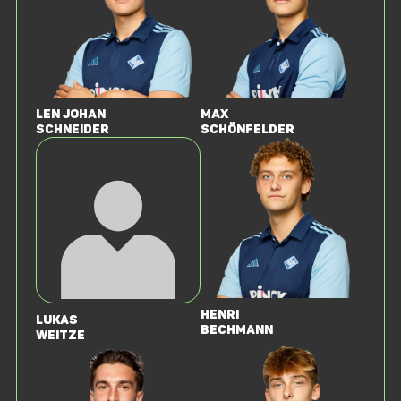
Len Johan
Max
Schneider
Schönfelder
Henri
Lukas
Bechmann
Weitze