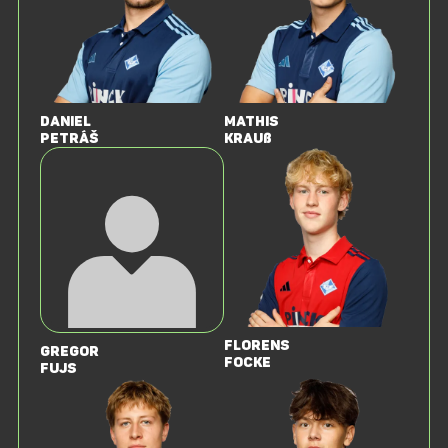
Daniel
Mathis
Petráš
Krauß
Florens
Gregor
Focke
Fujs