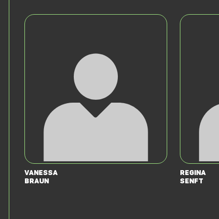
Vanessa
Regina
Braun
Senft