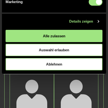
Staff
Marketing
Details zeigen
Alle zulassen
Auswahl erlauben
Felix
Vanessa
Ablehnen
Podewski
Spöttlich