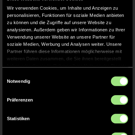
Wir verwenden Cookies, um Inhalte und Anzeigen zu
personalisieren, Funktionen für soziale Medien anbieten
zu können und die Zugriffe auf unsere Website zu
analysieren. Außerdem geben wir Informationen zu Ihrer
Verwendung unserer Website an unsere Partner für
soziale Medien, Werbung und Analysen weiter. Unsere
Liva
Nathalie
Partner führen diese Informationen möglicherweise mit
S.
M.
weiteren Daten zusammen, die Sie ihnen bereitgestellt
haben oder die sie im Rahmen Ihrer Nutzung der Dienste
gesammelt haben.
Einwilligungsauswahl
Notwendig
Präferenzen
Ada
Henriette
Statistiken
B.
W.