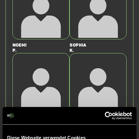
Noemi
Sophia
P.
K.
Amelie
Frida
D.
S.
Diese Webseite verwendet Cookies