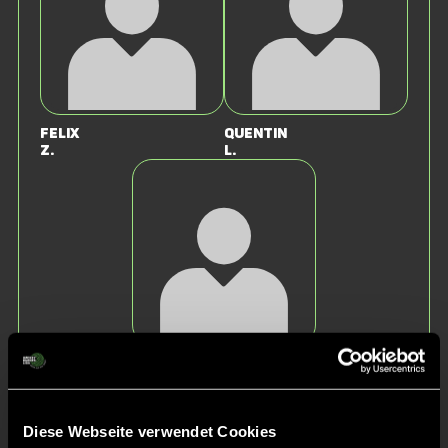
Felix
Quentin
Z.
L.
Johnathan
G.
Staff
Diese Webseite verwendet Cookies