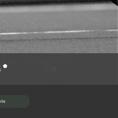
 *
elle