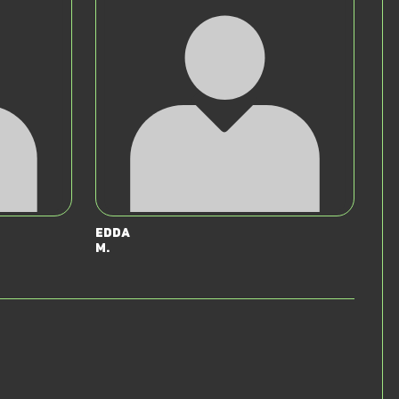
Edda
M.