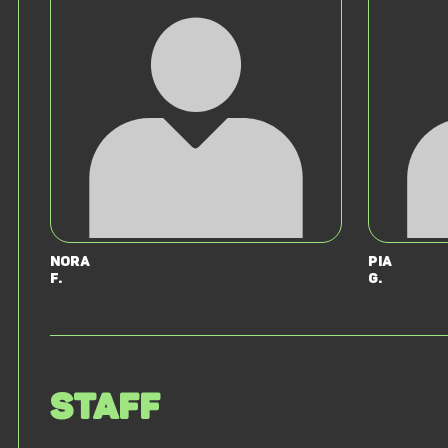
Nora
Pia
F.
G.
Staff