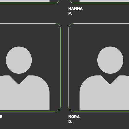
Hanna
P.
e
Nora
D.