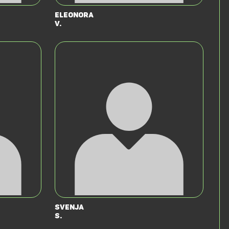
Eleonora
v.
Svenja
S.