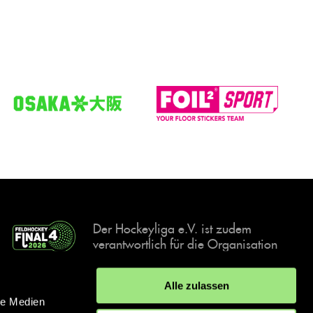
Der Hockeyliga e.V. ist zudem
verantwortlich für die Organisation
und Durchführung der Final4
Events, der deutschen Hockey-
Alle zulassen
Meisterschaften.
le Medien