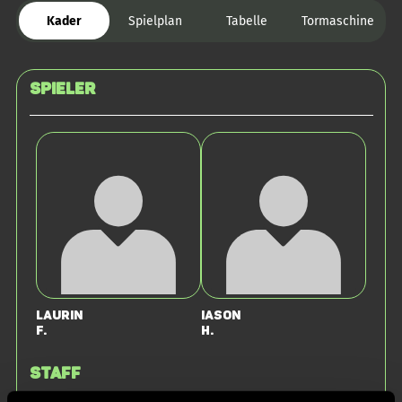
Kader
Spielplan
Tabelle
Tormaschine
Spieler
Laurin
Iason
F.
H.
Staff