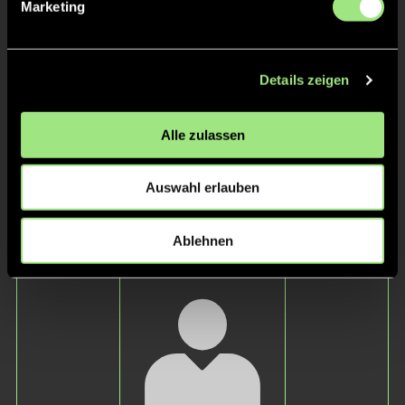
Staff
Marketing
Details zeigen
Alle zulassen
Auswahl erlauben
Silvia
Michael
Ablehnen
Oertwig
Marz