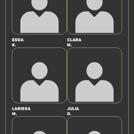
Edda
Clara
K.
M.
Larissa
Julia
M.
O.