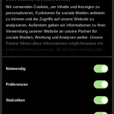
Wir verwenden Cookies, um Inhalte und Anzeigen zu
personalisieren, Funktionen für soziale Medien anbieten
zu können und die Zugriffe auf unsere Website zu
analysieren. Außerdem geben wir Informationen zu Ihrer
Verwendung unserer Website an unsere Partner für
soziale Medien, Werbung und Analysen weiter. Unsere
Eva
Luise
Partner führen diese Informationen möglicherweise mit
W.
B.
weiteren Daten zusammen, die Sie ihnen bereitgestellt
haben oder die sie im Rahmen Ihrer Nutzung der Dienste
gesammelt haben.
Einwilligungsauswahl
Notwendig
Präferenzen
Johanna
Statistiken
M.