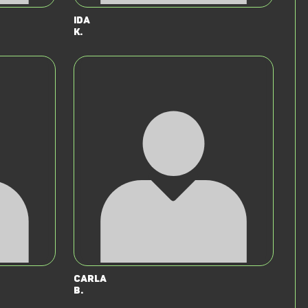
Ida
K.
Carla
B.