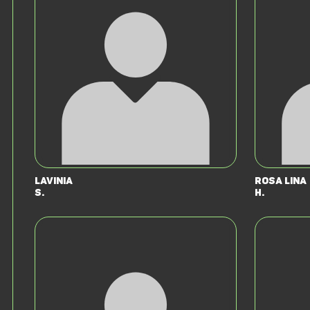
Lavinia
Rosa Lina
S.
H.