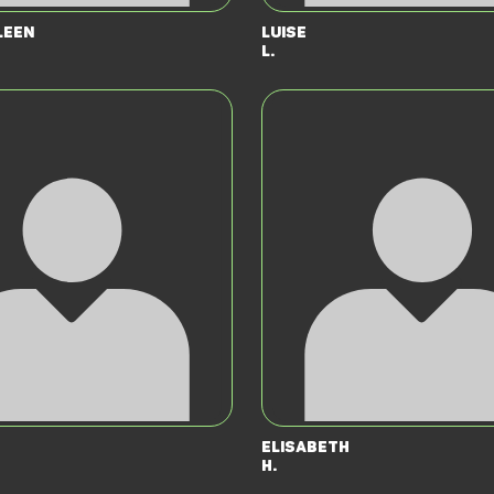
leen
Luise
L.
Elisabeth
H.