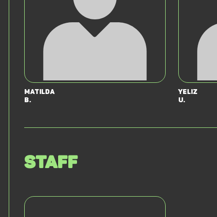
Matilda
Yeliz
B.
U.
Staff