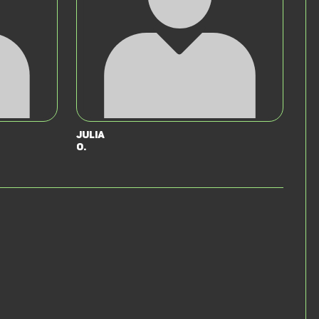
Julia
O.