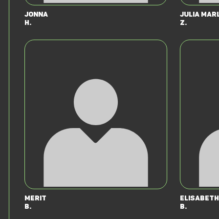
Jonna
Julia Mar
H.
Z.
Merit
Elisabeth
B.
B.