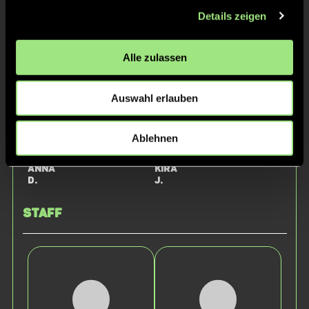
Johanna
Lotte
Details zeigen
K.
K.
Alle zulassen
Auswahl erlauben
Ablehnen
Anna
Kira
D.
J.
Staff