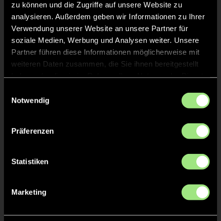
Sophia
Gloria
zu können und die Zugriffe auf unsere Website zu
S.
L.
analysieren. Außerdem geben wir Informationen zu Ihrer
Verwendung unserer Website an unsere Partner für
soziale Medien, Werbung und Analysen weiter. Unsere
Partner führen diese Informationen möglicherweise mit
weiteren Daten zusammen, die Sie ihnen bereitgestellt
haben oder die sie im Rahmen Ihrer Nutzung der Dienste
gesammelt haben.
Einwilligungsauswahl
Notwendig
Charlotte
Emma
B.
S.
Präferenzen
Statistiken
Marketing