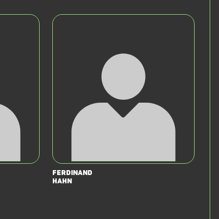
Ferdinand
Hahn