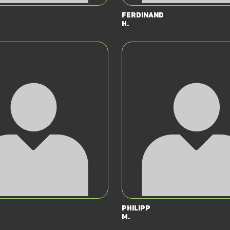
Ferdinand
H.
Philipp
M.