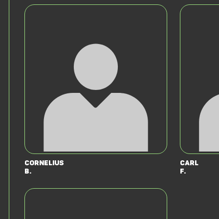
Cornelius
Carl
B.
F.