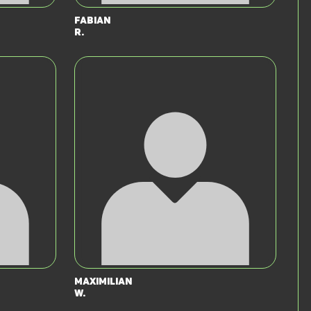
Fabian
R.
Maximilian
W.