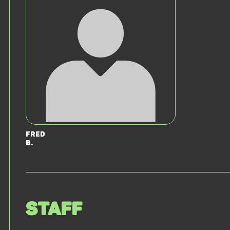
Fred
B.
Staff