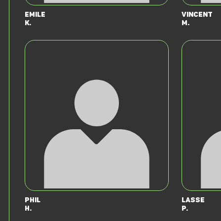
Emile
Vincent
K.
M.
Phil
Lasse
H.
P.