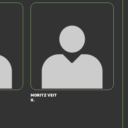
Moritz Veit
H.