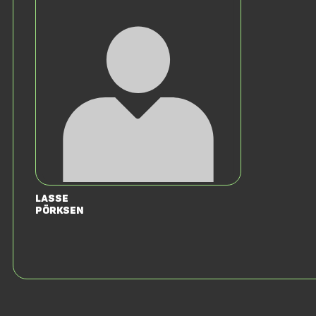
Lasse
Pörksen