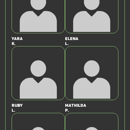
Yara
Elena
K.
L.
Ruby
Mathilda
L.
P.