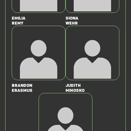
Emilia
Siona
Remy
Wehr
Brandon
Judith
Erasmus
Mihosko