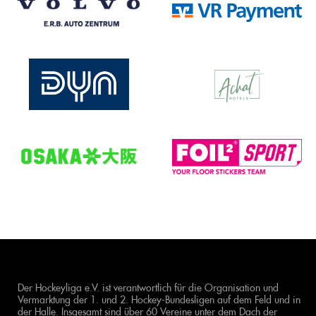
Der Hockeyliga e.V. ist verantwortlich für die Organisation und
Vermarktung der 1. und 2. Hockey-Bundesligen auf dem Feld und in
der Halle. Insgesamt sind über 60 Vereine unter dem Dach der