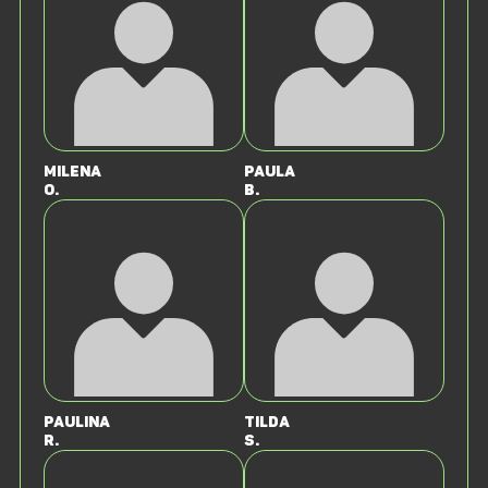
Milena
Paula
O.
B.
Paulina
Tilda
R.
S.