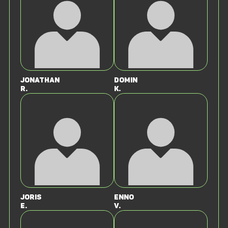
Jonathan
Domin
R.
K.
Joris
Enno
E.
v.