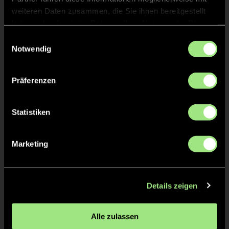
weiteren Daten zusammen, die Sie ihnen bereitgestellt
haben oder die sie im Rahmen Ihrer Nutzung der Dienste
gesammelt haben.
Einwilligungsauswahl
Notwendig
Präferenzen
Lennik
Ari
Statistiken
G.
H.
Marketing
Details zeigen
Alle zulassen
Oskar
Jasin