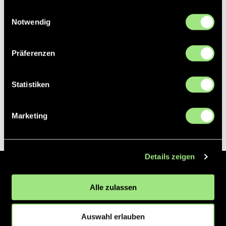
gesammelt haben.
Einwilligungsauswahl
Notwendig
Präferenzen
Statistiken
Marketing
Details zeigen
Der Hockeyliga e.V. ist verantwortlich für die Organisation und
Alle zulassen
Vermarktung der 1. und 2. Hockey-Bundesligen auf dem Feld und in
der Halle. Insgesamt sind über 60 Vereine unter dem Dach der
Hockeyliga organisiert, sowohl im Herren als auch im Damen
Auswahl erlauben
Bereich.