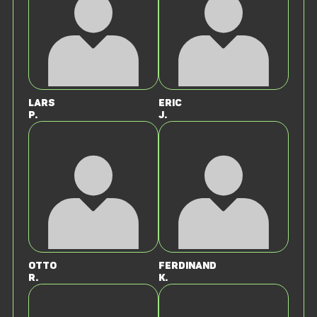
Lars
Eric
P.
J.
Otto
Ferdinand
R.
K.