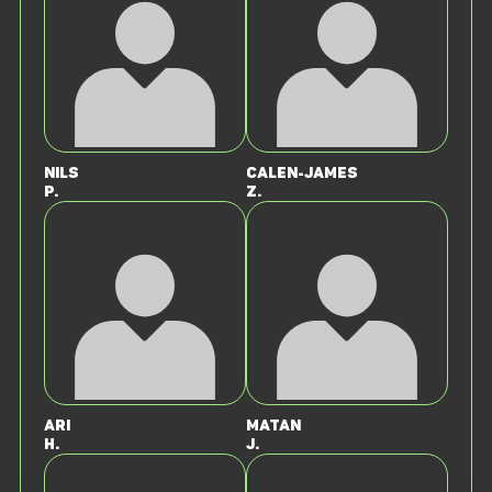
Nils
Calen-James
P.
Z.
Ari
Matan
H.
J.