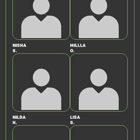
Nisha
Millla
S.
O.
Nilda
Lisa
H.
S.