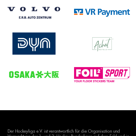
Der Hockeyliga e.V. ist verantwortlich für die Organisation und