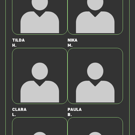
Tilda
Nika
H.
M.
Clara
Paula
L.
B.