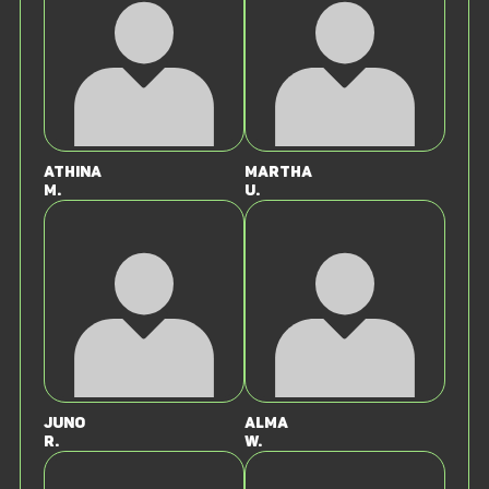
Athina
Martha
M.
U.
Juno
Alma
R.
W.