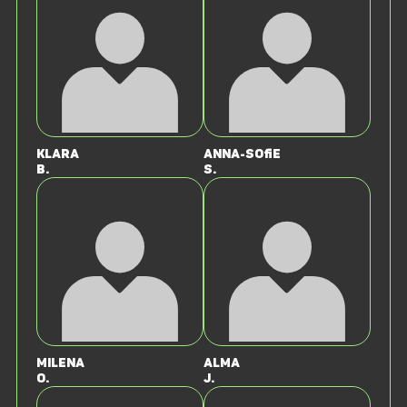
Klara
Anna-Sofie
B.
S.
Milena
Alma
O.
J.