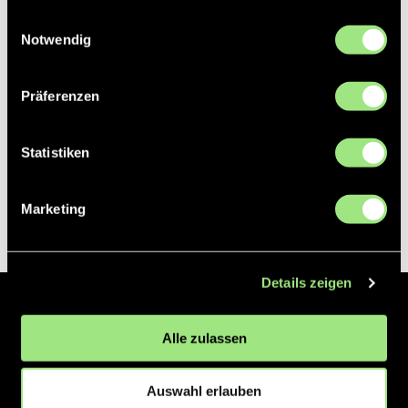
gesammelt haben.
Einwilligungsauswahl
Notwendig
Präferenzen
Statistiken
Marketing
Details zeigen
Der Hockeyliga e.V. ist verantwortlich für die Organisation und
Alle zulassen
Vermarktung der 1. und 2. Hockey-Bundesligen auf dem Feld und in
der Halle. Insgesamt sind über 60 Vereine unter dem Dach der
Hockeyliga organisiert, sowohl im Herren als auch im Damen
Auswahl erlauben
Bereich.