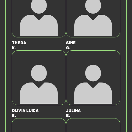
Theda
Sine
K.
G.
Olivia Luica
Julina
B.
B.