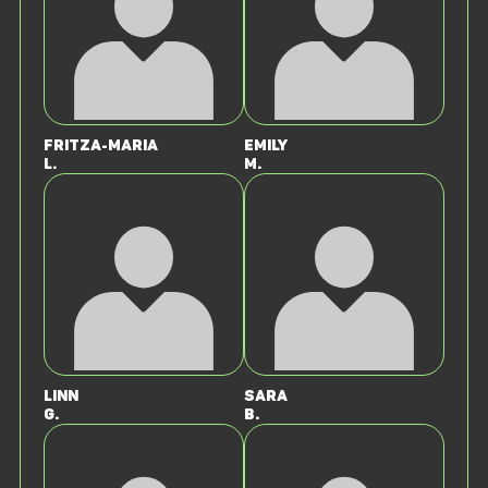
Fritza-Maria
Emily
L.
M.
Linn
Sara
G.
B.