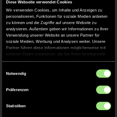
Diese Webseite verwendet Cookies
Wir verwenden Cookies, um Inhalte und Anzeigen zu
personalisieren, Funktionen für soziale Medien anbieten
zu können und die Zugriffe auf unsere Website zu
analysieren. Außerdem geben wir Informationen zu Ihrer
Verwendung unserer Website an unsere Partner für
soziale Medien, Werbung und Analysen weiter. Unsere
Charlotte
Elisa
Partner führen diese Informationen möglicherweise mit
V.
O.
weiteren Daten zusammen, die Sie ihnen bereitgestellt
haben oder die sie im Rahmen Ihrer Nutzung der Dienste
gesammelt haben.
Einwilligungsauswahl
Notwendig
Präferenzen
Carlotta
Charlotte
Statistiken
P.
P.