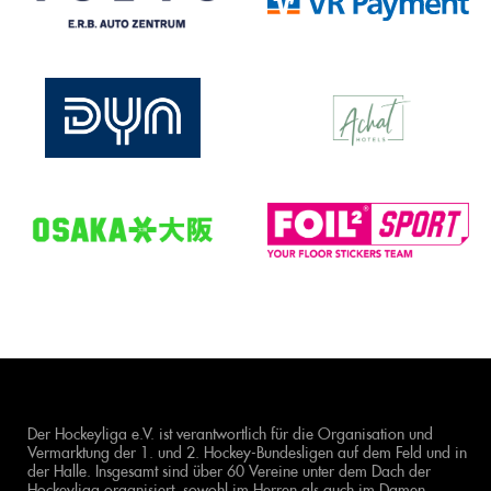
Der Hockeyliga e.V. ist verantwortlich für die Organisation und
Vermarktung der 1. und 2. Hockey-Bundesligen auf dem Feld und in
der Halle. Insgesamt sind über 60 Vereine unter dem Dach der
Hockeyliga organisiert, sowohl im Herren als auch im Damen