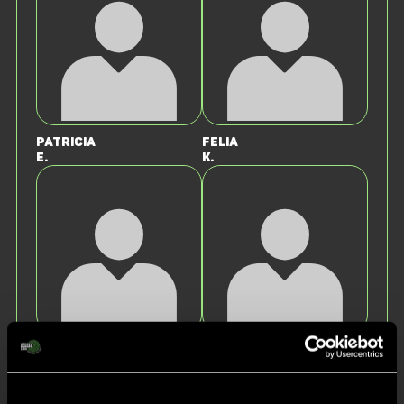
Patricia
Felia
E.
K.
Leia
Fritzie
M.
v.