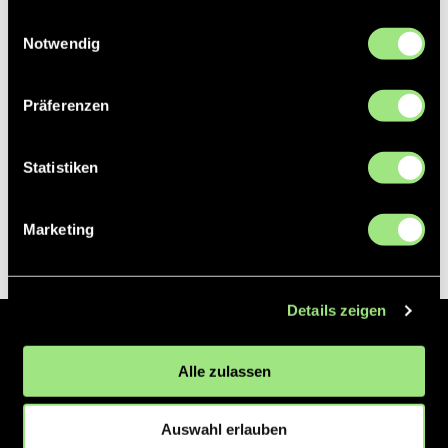
gesammelt haben.
Einwilligungsauswahl
Notwendig
Präferenzen
Statistiken
Marketing
Details zeigen
Der Hockeyliga e.V. ist verantwortlich für die Organisation und
Alle zulassen
Vermarktung der 1. und 2. Hockey-Bundesligen auf dem Feld und in
der Halle. Insgesamt sind über 60 Vereine unter dem Dach der
Hockeyliga organisiert, sowohl im Herren als auch im Damen
Auswahl erlauben
Bereich.