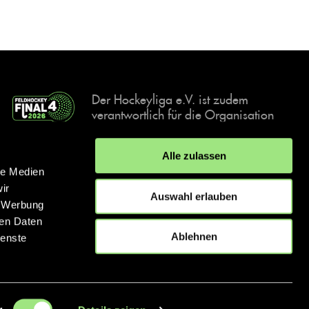
Der Hockeyliga e.V. ist zudem
verantwortlich für die Organisation
und Durchführung der Final4
Events, der deutschen Hockey-
Alle zulassen
Meisterschaften.
le Medien
ir
Auswahl erlauben
, Werbung
ren Daten
IMPRESSUM
DATENSCHUTZERKLÄRUNG
Ablehnen
ienste
© 2026 hockey.de