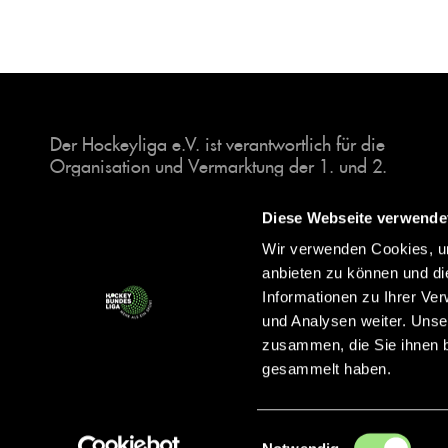
Der Hockeyliga e.V. ist verantwortlich für die
Organisation und Vermarktung der 1. und 2.
Hockey-Bundesligen auf dem Feld und in der
Halle. Insgesamt sind über 60 Vereine unter dem
Diese Webseite verwende
Dach der Hockeyliga organisiert, sowohl im
Wir verwenden Cookies, um
Herren als auch im Damen Bereich.
anbieten zu können und di
Informationen zu Ihrer Ve
und Analysen weiter. Unse
zusammen, die Sie ihnen b
gesammelt haben.
Einwilligungsauswahl