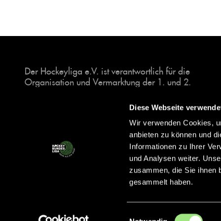
Der Hockeyliga e.V. ist verantwortlich für die
Organisation und Vermarktung der 1. und 2.
Hockey-Bundesligen auf dem Feld und in der
Halle. Insgesamt sind über 60 Vereine unter dem
Diese Webseite verwende
Dach der Hockeyliga organisiert, sowohl im
Wir verwenden Cookies, um
Herren als auch im Damen Bereich.
anbieten zu können und di
Informationen zu Ihrer Ve
und Analysen weiter. Unse
zusammen, die Sie ihnen b
gesammelt haben.
Einwilligungsauswahl