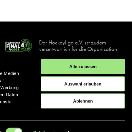
Der Hockeyliga e.V. ist zudem
verantwortlich für die Organisation
und Durchführung der Final4
Events, der deutschen Hockey-
Alle zulassen
Meisterschaften.
le Medien
ir
Auswahl erlauben
, Werbung
ren Daten
IMPRESSUM
DATENSCHUTZERKLÄRUNG
Ablehnen
ienste
© 2026 hockey.de