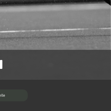
1
elle