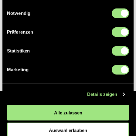
gesammelt haben.
Einwilligungsauswahl
Notwendig
Präferenzen
Statistiken
Marketing
Details zeigen
Der Hockeyliga e.V. ist verantwortlich für die Organisation und
Alle zulassen
Vermarktung der 1. und 2. Hockey-Bundesligen auf dem Feld und in
der Halle. Insgesamt sind über 60 Vereine unter dem Dach der
Hockeyliga organisiert, sowohl im Herren als auch im Damen
Auswahl erlauben
Bereich.