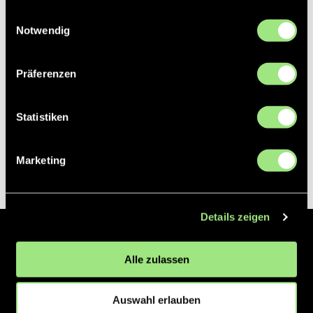
gesammelt haben.
Einwilligungsauswahl
Notwendig
Präferenzen
Statistiken
Marketing
Details zeigen
Der Hockeyliga e.V. ist verantwortlich für die Organisation und
Alle zulassen
Vermarktung der 1. und 2. Hockey-Bundesligen auf dem Feld und in
der Halle. Insgesamt sind über 60 Vereine unter dem Dach der
Hockeyliga organisiert, sowohl im Herren als auch im Damen
Auswahl erlauben
Bereich.