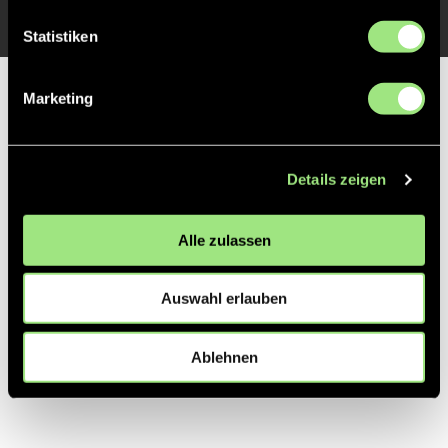
Statistiken
Partner
Marketing
Details zeigen
Alle zulassen
Auswahl erlauben
Ablehnen