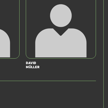
David
Müller