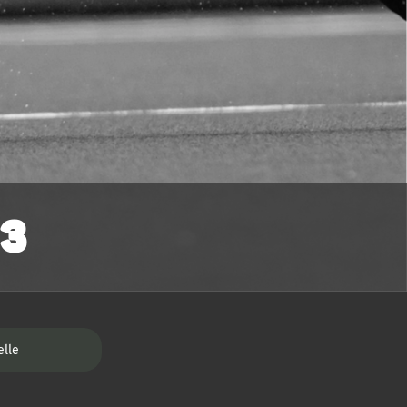
 3
elle