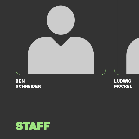
Ben
Ludwig
Schneider
Möckel
Staff