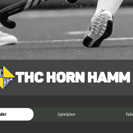
THC Horn Hamm
der
Spielplan
Tab