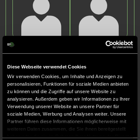
Thea
Lenia Emilia
S.
R.
Diese Webseite verwendet Cookies
Wir verwenden Cookies, um Inhalte und Anzeigen zu
personalisieren, Funktionen für soziale Medien anbieten
zu können und die Zugriffe auf unsere Website zu
analysieren. Außerdem geben wir Informationen zu Ihrer
Verwendung unserer Website an unsere Partner für
soziale Medien, Werbung und Analysen weiter. Unsere
Leticia
Eugen
Partner führen diese Informationen möglicherweise mit
D.
K.
weiteren Daten zusammen, die Sie ihnen bereitgestellt
haben oder die sie im Rahmen Ihrer Nutzung der Dienste
Staff