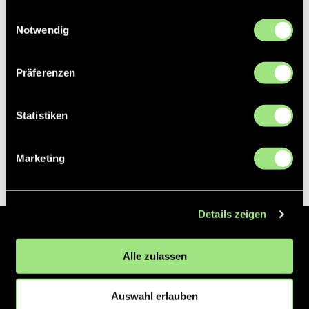
gesammelt haben.
Einwilligungsauswahl
Notwendig
Präferenzen
Statistiken
Marketing
Details zeigen
Der Hockeyliga e.V. ist verantwortlich für die Organisation und
Alle zulassen
Vermarktung der 1. und 2. Hockey-Bundesligen auf dem Feld und in
der Halle. Insgesamt sind über 60 Vereine unter dem Dach der
Hockeyliga organisiert, sowohl im Herren als auch im Damen
Auswahl erlauben
Bereich.